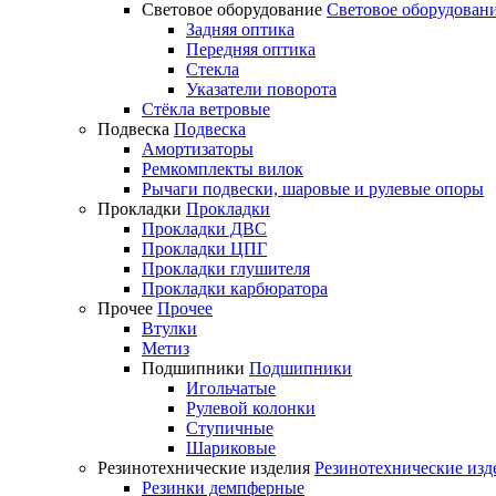
Световое оборудование
Световое оборудован
Задняя оптика
Передняя оптика
Стекла
Указатели поворота
Стёкла ветровые
Подвеска
Подвеска
Амортизаторы
Ремкомплекты вилок
Рычаги подвески, шаровые и рулевые опоры
Прокладки
Прокладки
Прокладки ДВС
Прокладки ЦПГ
Прокладки глушителя
Прокладки карбюратора
Прочее
Прочее
Втулки
Метиз
Подшипники
Подшипники
Игольчатые
Рулевой колонки
Ступичные
Шариковые
Резинотехнические изделия
Резинотехнические изд
Резинки демпферные