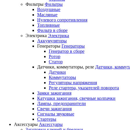
Фильтры
Фильтры
Воздушные
Масляные
Нулевого сопротивления
Топливные
Фильтр в сборе
Электрика
Электрика
Аккумуляторы
Генераторы
Генераторы
Генератор в сборе
Ротор
Статор
Датчики, коммутаторы, реле
Датчики, коммут
Датчики
Коммутаторы
Регуляторы напряжения
Реле стартера, указателей поворота
Замки зажигания
Катушки зажигания, свечные колпачки
Лампы, предохранители
Свечи зажигания
Сигналы звуковые
Стартеры
Аксессуары
Аксессуары
Заготовки ключей и брелоки