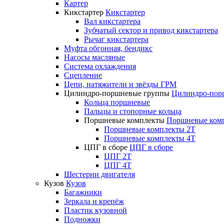
Картер
Кикстартер
Кикстартер
Вал кикстартера
Зубчатый сектор и привод кикстартера
Рычаг кикстартера
Муфта обгонная, бендикс
Насосы масляные
Система охлаждения
Сцепление
Цепи, натяжители и звёзды ГРМ
Цилиндро-поршневые группы
Цилиндро-пор
Кольца поршневые
Пальцы и стопорные кольца
Поршневые комплекты
Поршневые ком
Поршневые комплекты 2T
Поршневые комплекты 4T
ЦПГ в сборе
ЦПГ в сборе
ЦПГ 2T
ЦПГ 4T
Шестерни двигателя
Кузов
Кузов
Багажники
Зеркала и крепёж
Пластик кузовной
Подножки