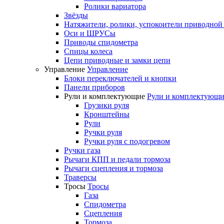
Ролики вариатора
Звёзды
Натяжители, ролики, успокоители приводной
Оси и ШРУСы
Приводы спидометра
Спицы колеса
Цепи приводные и замки цепи
Управление
Управление
Блоки переключателей и кнопки
Панели приборов
Рули и комплектующие
Рули и комплектующи
Грузики руля
Кронштейны
Рули
Ручки руля
Ручки руля с подогревом
Ручки газа
Рычаги КПП и педали тормоза
Рычаги сцепления и тормоза
Траверсы
Тросы
Тросы
Газа
Спидометра
Сцепления
Тормоза