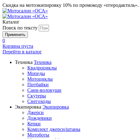
Скидка на мотоэкипировку 10% по промокоду «птеродактиль»
Каталог
Поиск по тексту
0
Корзина пуста
Перейти в
каталог
Техника
Техника
Квадроциклы
Мопеды
Мотоциклы
Питбайки
Сани-волокуши
Скутеры
Снегоходы
Экипировка
Экипировка
Джерси
Дождевики
Кепки
Комплект джерси/штаны
Мотоботы