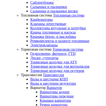
Сайлентблоки
Сальники и пыльники
Сальники и пыльники вилки
Топливная система
Топливная система
Карбюраторы
Клапаны лепестковые
Коллекторы впускные и патрубки
Краны топливные и насосы
Крышки бензо- и маслобака
Ремкомплекты и шланги топливные
Электроклапаны
Тормозная система
Тормозная система
Гидролинии, фитинги, ГТЦ
Диски, суппорты
Тормозные колодки для ATV
Тормозные колодки для мотоциклов
Тормозные колодки для скутеров
Трансмиссия
Трансмиссия
Валы и шестерни КПП
Валы и шестерни редуктора
Вариатор
Вариатор
Вариаторы задние
Вариаторы передние
Крышки вариатора
Ремни вариатора