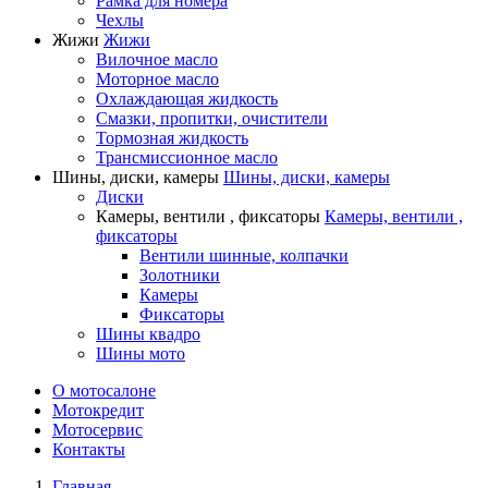
Рамка для номера
Чехлы
Жижи
Жижи
Вилочное масло
Моторное масло
Охлаждающая жидкость
Смазки, пропитки, очистители
Тормозная жидкость
Трансмиссионное масло
Шины, диски, камеры
Шины, диски, камеры
Диски
Камеры, вентили , фиксаторы
Камеры, вентили ,
фиксаторы
Вентили шинные, колпачки
Золотники
Камеры
Фиксаторы
Шины квадро
Шины мото
О мотосалоне
Мотокредит
Мотосервис
Контакты
Главная