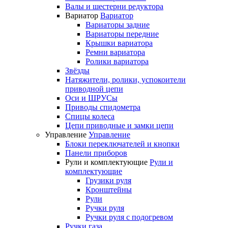
Валы и шестерни редуктора
Вариатор
Вариатор
Вариаторы задние
Вариаторы передние
Крышки вариатора
Ремни вариатора
Ролики вариатора
Звёзды
Натяжители, ролики, успокоители
приводной цепи
Оси и ШРУСы
Приводы спидометра
Спицы колеса
Цепи приводные и замки цепи
Управление
Управление
Блоки переключателей и кнопки
Панели приборов
Рули и комплектующие
Рули и
комплектующие
Грузики руля
Кронштейны
Рули
Ручки руля
Ручки руля с подогревом
Ручки газа