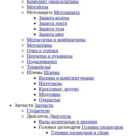
Комплект джерси/штаны
Мотоботы
Мотозащита
Мотозащита
Защита колена
Защита локтя
Защита тела
Защита шеи
Мотокуртки и комбинезоны
Мотоштаны
Очки и плёнки
Перчатки и рукавицы
Подшлемники
Термобельё
Шлемы
Шлемы
Визоры и комплектующие
Интегралы
Кроссовые, эндуро
Модуляры
Открытые
Запчасти
Запчасти
Глушители
Двигатель
Двигатель
Валы коленчатые и шпонки
Головки цилиндров
Головки цилиндров
Головки цилиндров в сборе