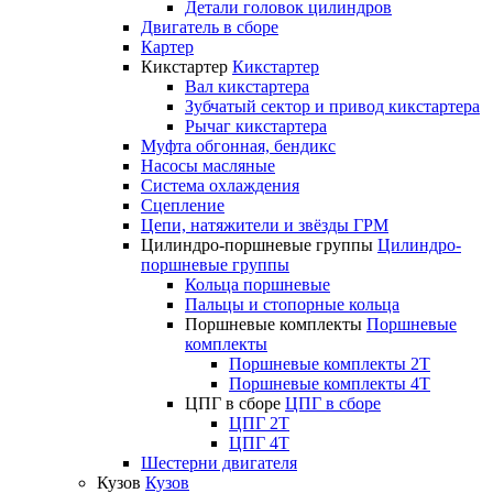
Детали головок цилиндров
Двигатель в сборе
Картер
Кикстартер
Кикстартер
Вал кикстартера
Зубчатый сектор и привод кикстартера
Рычаг кикстартера
Муфта обгонная, бендикс
Насосы масляные
Система охлаждения
Сцепление
Цепи, натяжители и звёзды ГРМ
Цилиндро-поршневые группы
Цилиндро-
поршневые группы
Кольца поршневые
Пальцы и стопорные кольца
Поршневые комплекты
Поршневые
комплекты
Поршневые комплекты 2T
Поршневые комплекты 4T
ЦПГ в сборе
ЦПГ в сборе
ЦПГ 2T
ЦПГ 4T
Шестерни двигателя
Кузов
Кузов