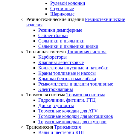
Рулевой колонки
Ступичные
Шариковые
Резинотехнические изделия
Резинотехнические
изделия
Резинки демпферные
Сайлентблоки
Сальники и пыльники
Сальники и пыльники вилки
Топливная система
Топливная система
Карбюраторы
Клапаны лепестковые
Коллекторы впускные и патрубки
Краны топливные и насосы
Крышки бензо- и маслобака
Ремкомплекты и шланги топливные
Электроклапаны
Тормозная система
Тормозная система
Гидролинии, фитинги, ГТЦ
Диски, суппорты
Тормозные колодки для ATV
Тормозные колодки для мотоциклов
Тормозные колодки для скутеров
Трансмиссия
Трансмиссия
Валы и шестерни КПП