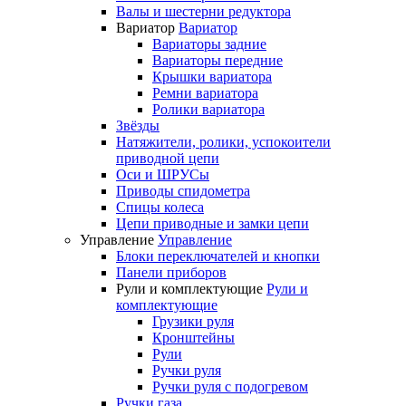
Валы и шестерни редуктора
Вариатор
Вариатор
Вариаторы задние
Вариаторы передние
Крышки вариатора
Ремни вариатора
Ролики вариатора
Звёзды
Натяжители, ролики, успокоители
приводной цепи
Оси и ШРУСы
Приводы спидометра
Спицы колеса
Цепи приводные и замки цепи
Управление
Управление
Блоки переключателей и кнопки
Панели приборов
Рули и комплектующие
Рули и
комплектующие
Грузики руля
Кронштейны
Рули
Ручки руля
Ручки руля с подогревом
Ручки газа