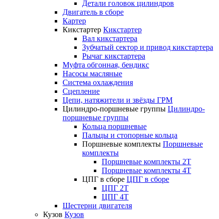
Детали головок цилиндров
Двигатель в сборе
Картер
Кикстартер
Кикстартер
Вал кикстартера
Зубчатый сектор и привод кикстартера
Рычаг кикстартера
Муфта обгонная, бендикс
Насосы масляные
Система охлаждения
Сцепление
Цепи, натяжители и звёзды ГРМ
Цилиндро-поршневые группы
Цилиндро-
поршневые группы
Кольца поршневые
Пальцы и стопорные кольца
Поршневые комплекты
Поршневые
комплекты
Поршневые комплекты 2T
Поршневые комплекты 4T
ЦПГ в сборе
ЦПГ в сборе
ЦПГ 2T
ЦПГ 4T
Шестерни двигателя
Кузов
Кузов