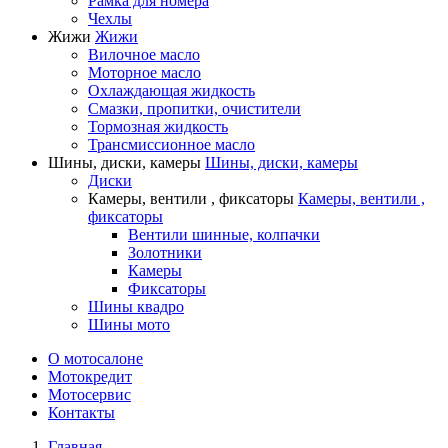
Рамка для номера
Чехлы
Жижи
Жижи
Вилочное масло
Моторное масло
Охлаждающая жидкость
Смазки, пропитки, очистители
Тормозная жидкость
Трансмиссионное масло
Шины, диски, камеры
Шины, диски, камеры
Диски
Камеры, вентили , фиксаторы
Камеры, вентили ,
фиксаторы
Вентили шинные, колпачки
Золотники
Камеры
Фиксаторы
Шины квадро
Шины мото
О мотосалоне
Мотокредит
Мотосервис
Контакты
Главная