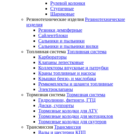
Рулевой колонки
Ступичные
Шариковые
Резинотехнические изделия
Резинотехнические
изделия
Резинки демпферные
Сайлентблоки
Сальники и пыльники
Сальники и пыльники вилки
Топливная система
Топливная система
Карбюраторы
Клапаны лепестковые
Коллекторы впускные и патрубки
Краны топливные и насосы
Крышки бензо- и маслобака
Ремкомплекты и шланги топливные
Электроклапаны
Тормозная система
Тормозная система
Гидролинии, фитинги, ГТЦ
Диски, суппорты
Тормозные колодки для ATV
Тормозные колодки для мотоциклов
Тормозные колодки для скутеров
Трансмиссия
Трансмиссия
Валы и шестерни КПП