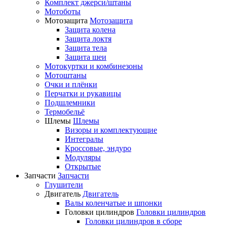
Комплект джерси/штаны
Мотоботы
Мотозащита
Мотозащита
Защита колена
Защита локтя
Защита тела
Защита шеи
Мотокуртки и комбинезоны
Мотоштаны
Очки и плёнки
Перчатки и рукавицы
Подшлемники
Термобельё
Шлемы
Шлемы
Визоры и комплектующие
Интегралы
Кроссовые, эндуро
Модуляры
Открытые
Запчасти
Запчасти
Глушители
Двигатель
Двигатель
Валы коленчатые и шпонки
Головки цилиндров
Головки цилиндров
Головки цилиндров в сборе