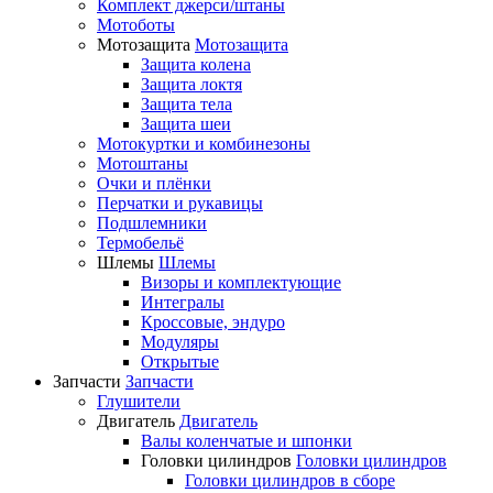
Комплект джерси/штаны
Мотоботы
Мотозащита
Мотозащита
Защита колена
Защита локтя
Защита тела
Защита шеи
Мотокуртки и комбинезоны
Мотоштаны
Очки и плёнки
Перчатки и рукавицы
Подшлемники
Термобельё
Шлемы
Шлемы
Визоры и комплектующие
Интегралы
Кроссовые, эндуро
Модуляры
Открытые
Запчасти
Запчасти
Глушители
Двигатель
Двигатель
Валы коленчатые и шпонки
Головки цилиндров
Головки цилиндров
Головки цилиндров в сборе