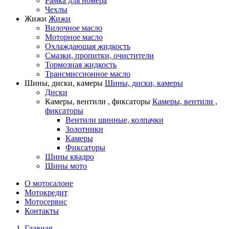
Рамка для номера
Чехлы
Жижи
Жижи
Вилочное масло
Моторное масло
Охлаждающая жидкость
Смазки, пропитки, очистители
Тормозная жидкость
Трансмиссионное масло
Шины, диски, камеры
Шины, диски, камеры
Диски
Камеры, вентили , фиксаторы
Камеры, вентили ,
фиксаторы
Вентили шинные, колпачки
Золотники
Камеры
Фиксаторы
Шины квадро
Шины мото
О мотосалоне
Мотокредит
Мотосервис
Контакты
Главная