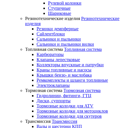
Рулевой колонки
Ступичные
Шариковые
Резинотехнические изделия
Резинотехнические
изделия
Резинки демпферные
Сайлентблоки
Сальники и пыльники
Сальники и пыльники вилки
Топливная система
Топливная система
Карбюраторы
Клапаны лепестковые
Коллекторы впускные и патрубки
Краны топливные и насосы
Крышки бензо- и маслобака
Ремкомплекты и шланги топливные
Электроклапаны
Тормозная система
Тормозная система
Гидролинии, фитинги, ГТЦ
Диски, суппорты
Тормозные колодки для ATV
Тормозные колодки для мотоциклов
Тормозные колодки для скутеров
Трансмиссия
Трансмиссия
Валы и шестерни КПП