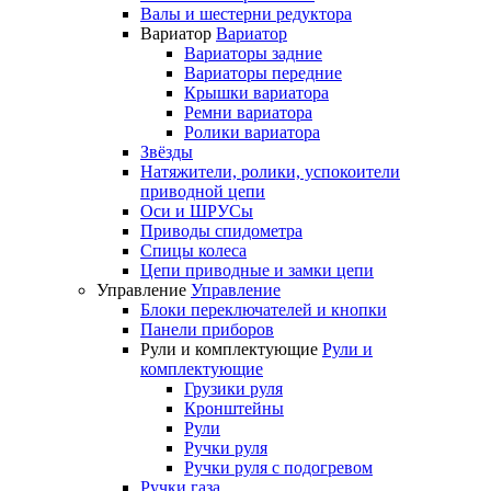
Валы и шестерни редуктора
Вариатор
Вариатор
Вариаторы задние
Вариаторы передние
Крышки вариатора
Ремни вариатора
Ролики вариатора
Звёзды
Натяжители, ролики, успокоители
приводной цепи
Оси и ШРУСы
Приводы спидометра
Спицы колеса
Цепи приводные и замки цепи
Управление
Управление
Блоки переключателей и кнопки
Панели приборов
Рули и комплектующие
Рули и
комплектующие
Грузики руля
Кронштейны
Рули
Ручки руля
Ручки руля с подогревом
Ручки газа