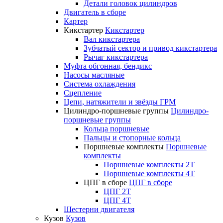
Детали головок цилиндров
Двигатель в сборе
Картер
Кикстартер
Кикстартер
Вал кикстартера
Зубчатый сектор и привод кикстартера
Рычаг кикстартера
Муфта обгонная, бендикс
Насосы масляные
Система охлаждения
Сцепление
Цепи, натяжители и звёзды ГРМ
Цилиндро-поршневые группы
Цилиндро-
поршневые группы
Кольца поршневые
Пальцы и стопорные кольца
Поршневые комплекты
Поршневые
комплекты
Поршневые комплекты 2T
Поршневые комплекты 4T
ЦПГ в сборе
ЦПГ в сборе
ЦПГ 2T
ЦПГ 4T
Шестерни двигателя
Кузов
Кузов