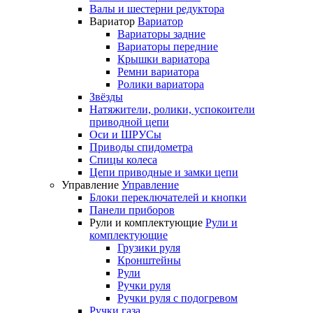
Валы и шестерни редуктора
Вариатор
Вариатор
Вариаторы задние
Вариаторы передние
Крышки вариатора
Ремни вариатора
Ролики вариатора
Звёзды
Натяжители, ролики, успокоители
приводной цепи
Оси и ШРУСы
Приводы спидометра
Спицы колеса
Цепи приводные и замки цепи
Управление
Управление
Блоки переключателей и кнопки
Панели приборов
Рули и комплектующие
Рули и
комплектующие
Грузики руля
Кронштейны
Рули
Ручки руля
Ручки руля с подогревом
Ручки газа