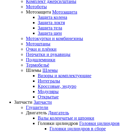
Комплект джерси/штаны
Мотоботы
Мотозащита
Мотозащита
Защита колена
Защита локтя
Защита тела
Защита шеи
Мотокуртки и комбинезоны
Мотоштаны
Очки и плёнки
Перчатки и рукавицы
Подшлемники
Термобельё
Шлемы
Шлемы
Визоры и комплектующие
Интегралы
Кроссовые, эндуро
Модуляры
Открытые
Запчасти
Запчасти
Глушители
Двигатель
Двигатель
Валы коленчатые и шпонки
Головки цилиндров
Головки цилиндров
Головки цилиндров в сборе