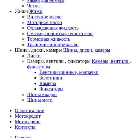
Рамка для номера
Чехлы
Жижи
Жижи
Вилочное масло
Моторное масло
Охлаждающая жидкость
Смазки, пропитки, очистители
Тормозная жидкость
Трансмиссионное масло
Шины, диски, камеры
Шины, диски, камеры
Диски
Камеры, вентили , фиксаторы
Камеры, вентили ,
фиксаторы
Вентили шинные, колпачки
Золотники
Камеры
Фиксаторы
Шины квадро
Шины мото
О мотосалоне
Мотокредит
Мотосервис
Контакты
Главная