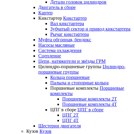
Детали головок цилиндров
Двигатель в сборе
Картер
Кикстартер
Кикстартер
Вал кикстартера
Зубчатый сектор и привод кикстартера
Рычаг кикстартера
Муфта обгонная, бендикс
Насосы масляные
Система охлаждения
Сцепление
Цепи, натяжители и звёзды ГРМ
Цилиндро-поршневые группы
Цилиндро-
поршневые группы
Кольца поршневые
Пальцы и стопорные кольца
Поршневые комплекты
Поршневые
комплекты
Поршневые комплекты 2T
Поршневые комплекты 4T
ЦПГ в сборе
ЦПГ в сборе
ЦПГ 2T
ЦПГ 4T
Шестерни двигателя
Кузов
Кузов