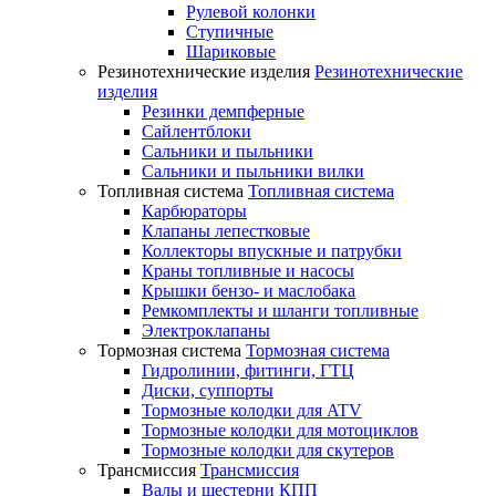
Рулевой колонки
Ступичные
Шариковые
Резинотехнические изделия
Резинотехнические
изделия
Резинки демпферные
Сайлентблоки
Сальники и пыльники
Сальники и пыльники вилки
Топливная система
Топливная система
Карбюраторы
Клапаны лепестковые
Коллекторы впускные и патрубки
Краны топливные и насосы
Крышки бензо- и маслобака
Ремкомплекты и шланги топливные
Электроклапаны
Тормозная система
Тормозная система
Гидролинии, фитинги, ГТЦ
Диски, суппорты
Тормозные колодки для ATV
Тормозные колодки для мотоциклов
Тормозные колодки для скутеров
Трансмиссия
Трансмиссия
Валы и шестерни КПП