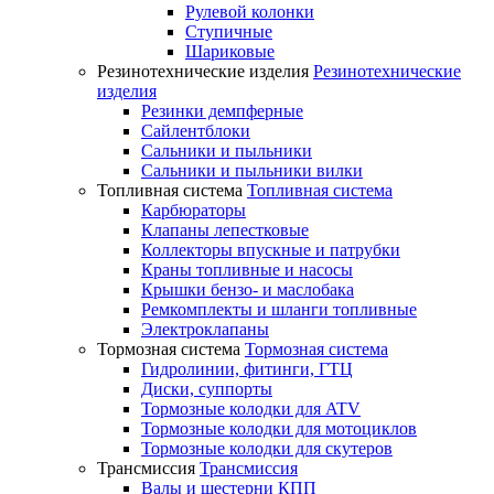
Рулевой колонки
Ступичные
Шариковые
Резинотехнические изделия
Резинотехнические
изделия
Резинки демпферные
Сайлентблоки
Сальники и пыльники
Сальники и пыльники вилки
Топливная система
Топливная система
Карбюраторы
Клапаны лепестковые
Коллекторы впускные и патрубки
Краны топливные и насосы
Крышки бензо- и маслобака
Ремкомплекты и шланги топливные
Электроклапаны
Тормозная система
Тормозная система
Гидролинии, фитинги, ГТЦ
Диски, суппорты
Тормозные колодки для ATV
Тормозные колодки для мотоциклов
Тормозные колодки для скутеров
Трансмиссия
Трансмиссия
Валы и шестерни КПП