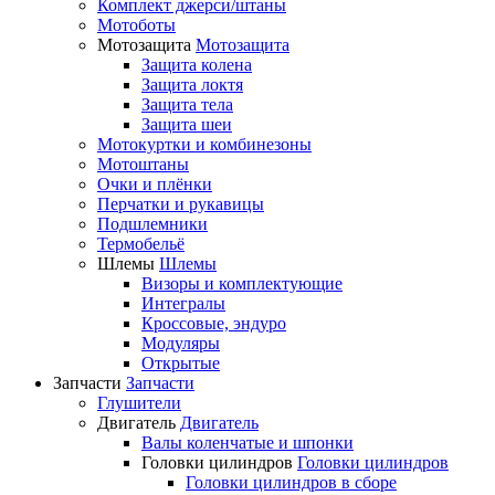
Комплект джерси/штаны
Мотоботы
Мотозащита
Мотозащита
Защита колена
Защита локтя
Защита тела
Защита шеи
Мотокуртки и комбинезоны
Мотоштаны
Очки и плёнки
Перчатки и рукавицы
Подшлемники
Термобельё
Шлемы
Шлемы
Визоры и комплектующие
Интегралы
Кроссовые, эндуро
Модуляры
Открытые
Запчасти
Запчасти
Глушители
Двигатель
Двигатель
Валы коленчатые и шпонки
Головки цилиндров
Головки цилиндров
Головки цилиндров в сборе