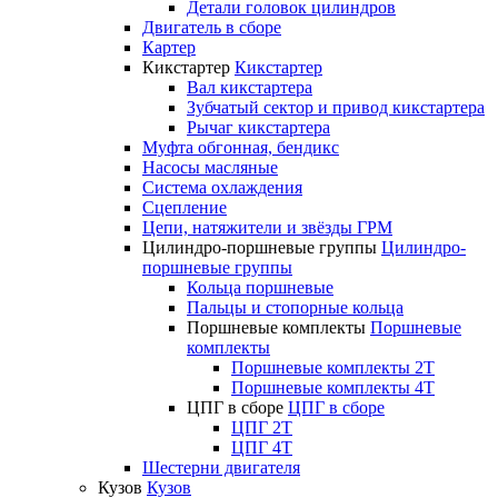
Детали головок цилиндров
Двигатель в сборе
Картер
Кикстартер
Кикстартер
Вал кикстартера
Зубчатый сектор и привод кикстартера
Рычаг кикстартера
Муфта обгонная, бендикс
Насосы масляные
Система охлаждения
Сцепление
Цепи, натяжители и звёзды ГРМ
Цилиндро-поршневые группы
Цилиндро-
поршневые группы
Кольца поршневые
Пальцы и стопорные кольца
Поршневые комплекты
Поршневые
комплекты
Поршневые комплекты 2T
Поршневые комплекты 4T
ЦПГ в сборе
ЦПГ в сборе
ЦПГ 2T
ЦПГ 4T
Шестерни двигателя
Кузов
Кузов