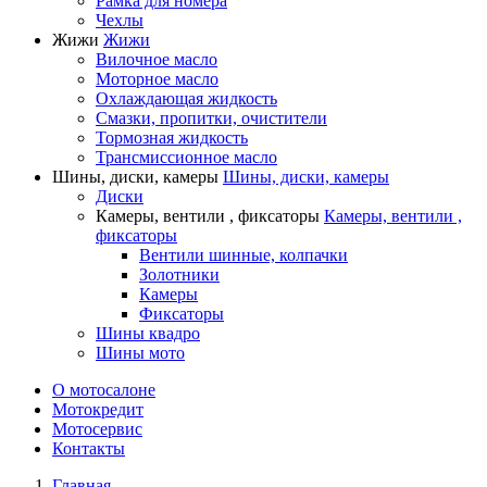
Рамка для номера
Чехлы
Жижи
Жижи
Вилочное масло
Моторное масло
Охлаждающая жидкость
Смазки, пропитки, очистители
Тормозная жидкость
Трансмиссионное масло
Шины, диски, камеры
Шины, диски, камеры
Диски
Камеры, вентили , фиксаторы
Камеры, вентили ,
фиксаторы
Вентили шинные, колпачки
Золотники
Камеры
Фиксаторы
Шины квадро
Шины мото
О мотосалоне
Мотокредит
Мотосервис
Контакты
Главная