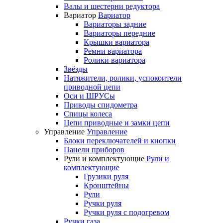
Валы и шестерни редуктора
Вариатор
Вариатор
Вариаторы задние
Вариаторы передние
Крышки вариатора
Ремни вариатора
Ролики вариатора
Звёзды
Натяжители, ролики, успокоители
приводной цепи
Оси и ШРУСы
Приводы спидометра
Спицы колеса
Цепи приводные и замки цепи
Управление
Управление
Блоки переключателей и кнопки
Панели приборов
Рули и комплектующие
Рули и
комплектующие
Грузики руля
Кронштейны
Рули
Ручки руля
Ручки руля с подогревом
Ручки газа