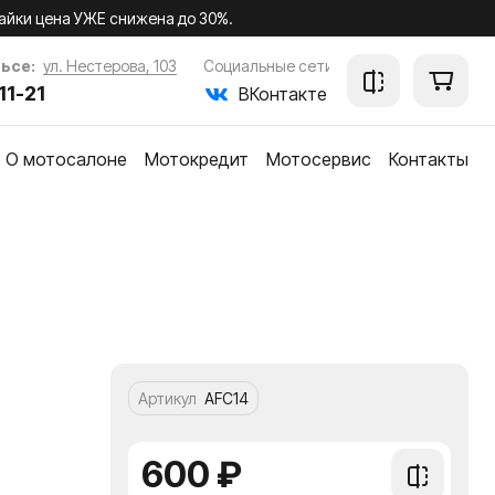
айки цена УЖЕ снижена до 30%.
ьсе:
ул. Нестерова, 103
Социальные сети
11-21
ВКонтакте
О мотосалоне
Мотокредит
Мотосервис
Контакты
ки
Артикул
AFC14
600 ₽
Добавить