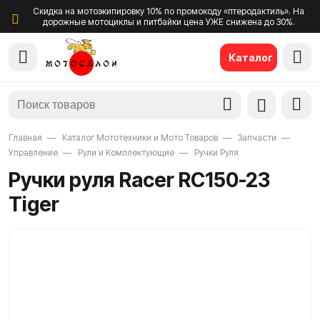
Скидка на мотоэкипировку 10% по промокоду «птеродактиль». На
дорожные мотоциклы и питбайки цена УЖЕ снижена до 30%.
Каталог
Главная
Каталог Мототехники и Мото Товаров
Запчасти
Управление
Рули и Комплектующие
Ручки Руля
Ручки руля Racer RC150-23
Tiger