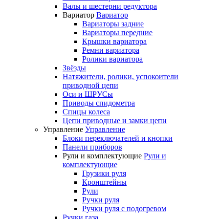
Валы и шестерни редуктора
Вариатор
Вариатор
Вариаторы задние
Вариаторы передние
Крышки вариатора
Ремни вариатора
Ролики вариатора
Звёзды
Натяжители, ролики, успокоители
приводной цепи
Оси и ШРУСы
Приводы спидометра
Спицы колеса
Цепи приводные и замки цепи
Управление
Управление
Блоки переключателей и кнопки
Панели приборов
Рули и комплектующие
Рули и
комплектующие
Грузики руля
Кронштейны
Рули
Ручки руля
Ручки руля с подогревом
Ручки газа