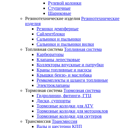
Рулевой колонки
Ступичные
Шариковые
Резинотехнические изделия
Резинотехнические
изделия
Резинки демпферные
Сайлентблоки
Сальники и пыльники
Сальники и пыльники вилки
Топливная система
Топливная система
Карбюраторы
Клапаны лепестковые
Коллекторы впускные и патрубки
Краны топливные и насосы
Крышки бензо- и маслобака
Ремкомплекты и шланги топливные
Электроклапаны
Тормозная система
Тормозная система
Гидролинии, фитинги, ГТЦ
Диски, суппорты
Тормозные колодки для ATV
Тормозные колодки для мотоциклов
Тормозные колодки для скутеров
Трансмиссия
Трансмиссия
Валы и шестерни КПП