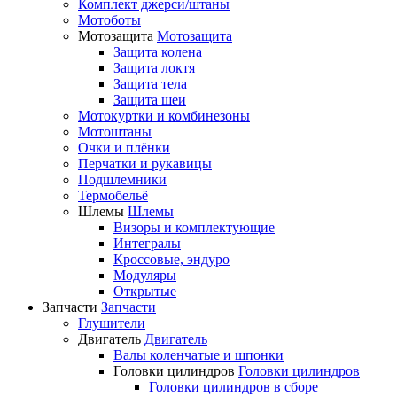
Комплект джерси/штаны
Мотоботы
Мотозащита
Мотозащита
Защита колена
Защита локтя
Защита тела
Защита шеи
Мотокуртки и комбинезоны
Мотоштаны
Очки и плёнки
Перчатки и рукавицы
Подшлемники
Термобельё
Шлемы
Шлемы
Визоры и комплектующие
Интегралы
Кроссовые, эндуро
Модуляры
Открытые
Запчасти
Запчасти
Глушители
Двигатель
Двигатель
Валы коленчатые и шпонки
Головки цилиндров
Головки цилиндров
Головки цилиндров в сборе