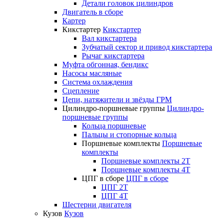
Детали головок цилиндров
Двигатель в сборе
Картер
Кикстартер
Кикстартер
Вал кикстартера
Зубчатый сектор и привод кикстартера
Рычаг кикстартера
Муфта обгонная, бендикс
Насосы масляные
Система охлаждения
Сцепление
Цепи, натяжители и звёзды ГРМ
Цилиндро-поршневые группы
Цилиндро-
поршневые группы
Кольца поршневые
Пальцы и стопорные кольца
Поршневые комплекты
Поршневые
комплекты
Поршневые комплекты 2T
Поршневые комплекты 4T
ЦПГ в сборе
ЦПГ в сборе
ЦПГ 2T
ЦПГ 4T
Шестерни двигателя
Кузов
Кузов