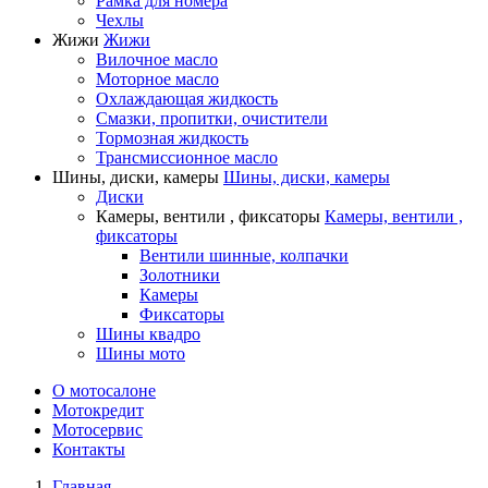
Рамка для номера
Чехлы
Жижи
Жижи
Вилочное масло
Моторное масло
Охлаждающая жидкость
Смазки, пропитки, очистители
Тормозная жидкость
Трансмиссионное масло
Шины, диски, камеры
Шины, диски, камеры
Диски
Камеры, вентили , фиксаторы
Камеры, вентили ,
фиксаторы
Вентили шинные, колпачки
Золотники
Камеры
Фиксаторы
Шины квадро
Шины мото
О мотосалоне
Мотокредит
Мотосервис
Контакты
Главная