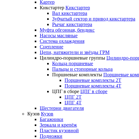
Картер
Кикстартер
Кикстартер
Вал кикстартера
Зубчатый сектор и привод кикстартера
Рычаг кикстартера
Муфта обгонная, бендикс
Насосы масляные
Система охлаждения
Сцепление
Цепи, натяжители и звёзды ГРМ
Цилиндро-поршневые группы
Цилиндро-пор
Кольца поршневые
Пальцы и стопорные кольца
Поршневые комплекты
Поршневые ком
Поршневые комплекты 2T
Поршневые комплекты 4T
ЦПГ в сборе
ЦПГ в сборе
ЦПГ 2T
ЦПГ 4T
Шестерни двигателя
Кузов
Кузов
Багажники
Зеркала и крепёж
Пластик кузовной
Подножки