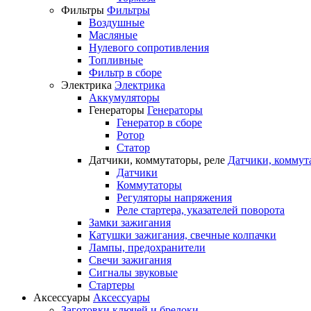
Фильтры
Фильтры
Воздушные
Масляные
Нулевого сопротивления
Топливные
Фильтр в сборе
Электрика
Электрика
Аккумуляторы
Генераторы
Генераторы
Генератор в сборе
Ротор
Статор
Датчики, коммутаторы, реле
Датчики, коммут
Датчики
Коммутаторы
Регуляторы напряжения
Реле стартера, указателей поворота
Замки зажигания
Катушки зажигания, свечные колпачки
Лампы, предохранители
Свечи зажигания
Сигналы звуковые
Стартеры
Аксессуары
Аксессуары
Заготовки ключей и брелоки