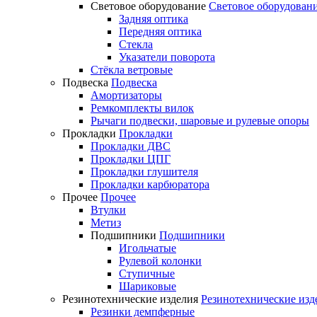
Световое оборудование
Световое оборудован
Задняя оптика
Передняя оптика
Стекла
Указатели поворота
Стёкла ветровые
Подвеска
Подвеска
Амортизаторы
Ремкомплекты вилок
Рычаги подвески, шаровые и рулевые опоры
Прокладки
Прокладки
Прокладки ДВС
Прокладки ЦПГ
Прокладки глушителя
Прокладки карбюратора
Прочее
Прочее
Втулки
Метиз
Подшипники
Подшипники
Игольчатые
Рулевой колонки
Ступичные
Шариковые
Резинотехнические изделия
Резинотехнические изд
Резинки демпферные