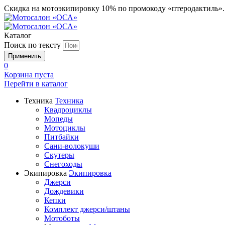
Скидка на мотоэкипировку 10% по промокоду «птеродактиль»
Каталог
Поиск по тексту
0
Корзина пуста
Перейти в
каталог
Техника
Техника
Квадроциклы
Мопеды
Мотоциклы
Питбайки
Сани-волокуши
Скутеры
Снегоходы
Экипировка
Экипировка
Джерси
Дождевики
Кепки
Комплект джерси/штаны
Мотоботы