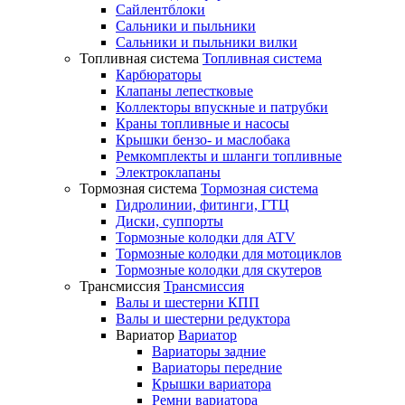
Сайлентблоки
Сальники и пыльники
Сальники и пыльники вилки
Топливная система
Топливная система
Карбюраторы
Клапаны лепестковые
Коллекторы впускные и патрубки
Краны топливные и насосы
Крышки бензо- и маслобака
Ремкомплекты и шланги топливные
Электроклапаны
Тормозная система
Тормозная система
Гидролинии, фитинги, ГТЦ
Диски, суппорты
Тормозные колодки для ATV
Тормозные колодки для мотоциклов
Тормозные колодки для скутеров
Трансмиссия
Трансмиссия
Валы и шестерни КПП
Валы и шестерни редуктора
Вариатор
Вариатор
Вариаторы задние
Вариаторы передние
Крышки вариатора
Ремни вариатора