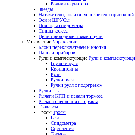
Ролики вариатора
Звёзды
Натяжители, ролики, успокоители приводной
Оси и ШРУСы
Приводы спидометра
Спицы колеса
Цепи приводные и замки цепи
Управление
Управление
Блоки переключателей и кнопки
Панели приборов
Рули и комплектующие
Рули и комплектующи
Грузики руля
Кронштейны
Рули
Ручки руля
Ручки руля с подогревом
Ручки газа
Рычаги КПП и педали тормоза
Рычаги сцепления и тормоза
Траверсы
Тросы
Тросы
Газа
Спидометра
Сцепления
Тормоза