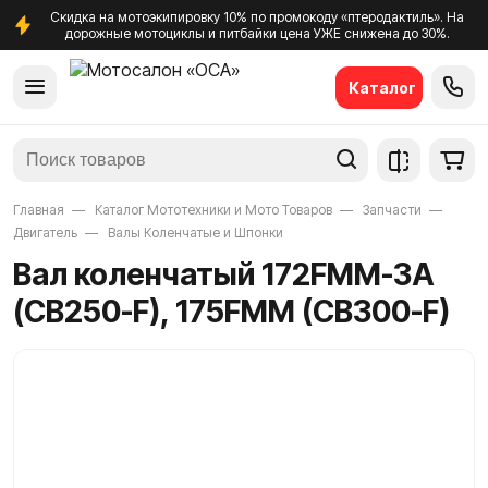
Скидка на мотоэкипировку 10% по промокоду «птеродактиль». На
дорожные мотоциклы и питбайки цена УЖЕ снижена до 30%.
Каталог
Главная
Каталог Мототехники и Мото Товаров
Запчасти
Двигатель
Валы Коленчатые и Шпонки
Вал коленчатый 172FММ-3A
(CB250-F), 175FMM (CB300-F)