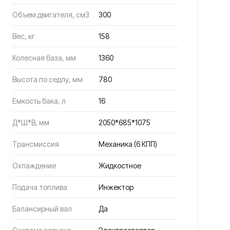
Объем двигателя, см3
300
Вес, кг
158
Колесная база, мм
1360
Высота по седлу, мм
780
Визоры и 
Интегралы
Емкость бака, л
16
Кроссовые,
Модуляры
Д*Ш*В, мм
2050*685*1075
Открытые
Трансмиссия
Механика (6 КПП)
Охлаждение
Жидкостное
Подача топлива
Инжектор
Балансирный вал
Да