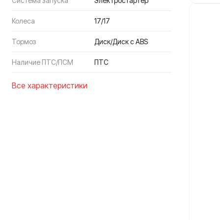
Система запуска
Электростартер
Колеса
17/17
Тормоз
Диск/Диск с ABS
Наличие ПТС/ПСМ
ПТС
Все характеристики