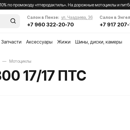
 10% по промокоду «птеродактиль». На дорожные мотоциклы и питб
Салон в Пензе:
ул. Чаадаева, 36
Салон в Энгел
+7 960 322-20-70
+7 917 207-
Запчасти
Аксессуары
Жижи
Шины, диски, камеры
Мотоциклы
Валы коленчатые и шпонки
Вентили шинные, колпач
00 17/17 ПТС
Головки цилиндров
Золотники
Головки цилиндров в сборе
Камеры
Кофры и багажники
Детали головок цилиндров
Фиксаторы
Рюкзаки, Сумки
Двигатель в сборе
Сетки багажные
ена
Картер
тя
Кикстартер
а
Вал кикстартера
и
Зубчатый сектор и привод кикстартера
Бензобак