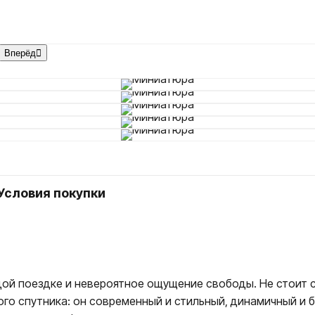
Датчики
Коммутаторы
Регуляторы напряжения
Вперёд
Реле стартера, указателей поворота
Замки зажигания
Катушки зажигания, свечные колпачки
Лампы, предохранители
Свечи зажигания
Сигналы звуковые
Стартеры
Условия покупки
ждой поездке и невероятное ощущение свободы. Не стоит 
ого спутника: он современный и стильный, динамичный и 