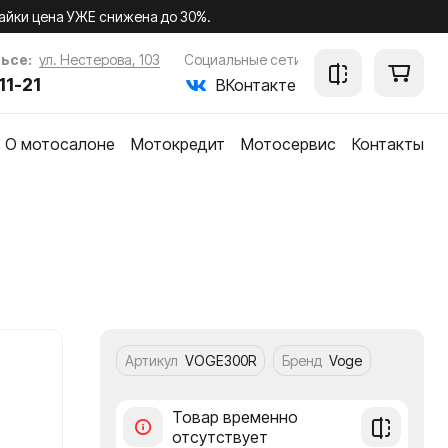
айки цена УЖЕ снижена до 30%.
ьсе:
ул. Нестерова, 103
Социальные сети
11-21
ВКонтакте
О мотосалоне
Мотокредит
Мотосервис
Контакты
ки
Артикул
VOGE300R
Бренд
Voge
Добавить
Товар временно
в
отсутствует