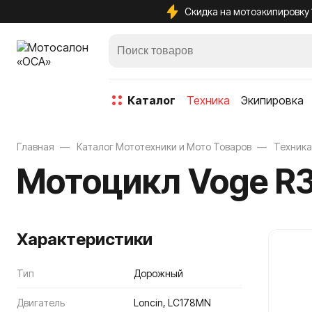
Скидка на мотоэкипировку
каталог
Техника
Экипировка
Главная
Каталог Мототехники и Мото Товаров
Техника
Мотоцикл Voge R3
Защита кол
Характеристики
Защита лок
Защита тел
Тип
Дорожный
Защита ше
Двигатель
Loncin, LC178MN