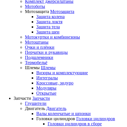
Комплект джерси/штаны
Мотоботы
Мотозащита
Мотозащита
Защита колена
Защита локтя
Защита тела
Защита шеи
Мотокуртки и комбинезоны
Мотоштаны
Очки и плёнки
Перчатки и рукавицы
Подшлемники
Термобельё
Шлемы
Шлемы
Визоры и комплектующие
Интегралы
Кроссовые, эндуро
Модуляры
Открытые
Запчасти
Запчасти
Глушители
Двигатель
Двигатель
Валы коленчатые и шпонки
Головки цилиндров
Головки цилиндров
Головки цилиндров в сборе