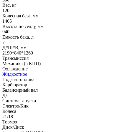
Вес, кг
120
Колесная база, мм
1465
Высота по седлу, мм
940
Емкость бака, л
7
Д*Ш*В, мм
2190*840*1260
Трансмиссия
Механика (5 КПП)
Охлаждение
Жидкостное
Подача топлива
Карбюратор
Балансирный вал
Да
Система запуска
Электро/Кик
Колеса
21/18
Тормоз
Диск/Диск