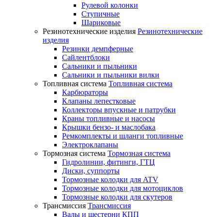
Рулевой колонки
Ступичные
Шариковые
Резинотехнические изделия
Резинотехнические
изделия
Резинки демпферные
Сайлентблоки
Сальники и пыльники
Сальники и пыльники вилки
Топливная система
Топливная система
Карбюраторы
Клапаны лепестковые
Коллекторы впускные и патрубки
Краны топливные и насосы
Крышки бензо- и маслобака
Ремкомплекты и шланги топливные
Электроклапаны
Тормозная система
Тормозная система
Гидролинии, фитинги, ГТЦ
Диски, суппорты
Тормозные колодки для ATV
Тормозные колодки для мотоциклов
Тормозные колодки для скутеров
Трансмиссия
Трансмиссия
Валы и шестерни КПП