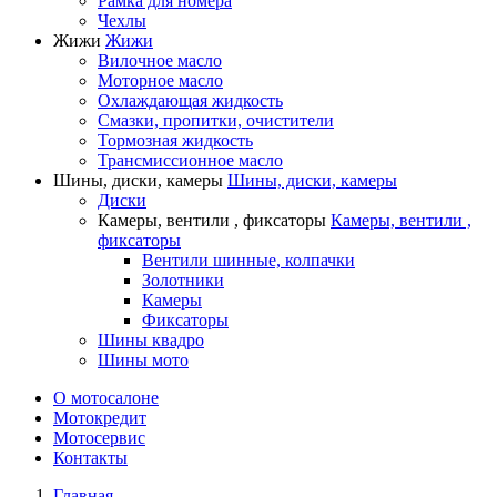
Рамка для номера
Чехлы
Жижи
Жижи
Вилочное масло
Моторное масло
Охлаждающая жидкость
Смазки, пропитки, очистители
Тормозная жидкость
Трансмиссионное масло
Шины, диски, камеры
Шины, диски, камеры
Диски
Камеры, вентили , фиксаторы
Камеры, вентили ,
фиксаторы
Вентили шинные, колпачки
Золотники
Камеры
Фиксаторы
Шины квадро
Шины мото
О мотосалоне
Мотокредит
Мотосервис
Контакты
Главная