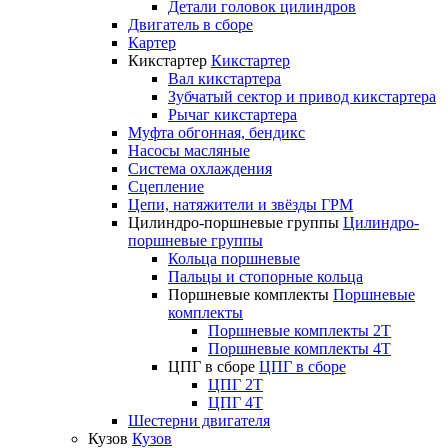
Детали головок цилиндров
Двигатель в сборе
Картер
Кикстартер
Кикстартер
Вал кикстартера
Зубчатый сектор и привод кикстартера
Рычаг кикстартера
Муфта обгонная, бендикс
Насосы масляные
Система охлаждения
Сцепление
Цепи, натяжители и звёзды ГРМ
Цилиндро-поршневые группы
Цилиндро-
поршневые группы
Кольца поршневые
Пальцы и стопорные кольца
Поршневые комплекты
Поршневые
комплекты
Поршневые комплекты 2T
Поршневые комплекты 4T
ЦПГ в сборе
ЦПГ в сборе
ЦПГ 2T
ЦПГ 4T
Шестерни двигателя
Кузов
Кузов