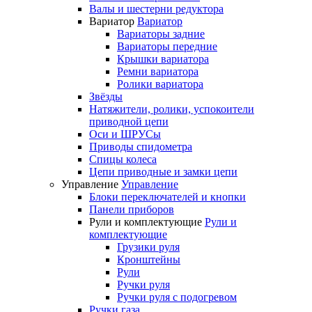
Валы и шестерни редуктора
Вариатор
Вариатор
Вариаторы задние
Вариаторы передние
Крышки вариатора
Ремни вариатора
Ролики вариатора
Звёзды
Натяжители, ролики, успокоители
приводной цепи
Оси и ШРУСы
Приводы спидометра
Спицы колеса
Цепи приводные и замки цепи
Управление
Управление
Блоки переключателей и кнопки
Панели приборов
Рули и комплектующие
Рули и
комплектующие
Грузики руля
Кронштейны
Рули
Ручки руля
Ручки руля с подогревом
Ручки газа