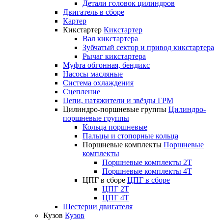
Детали головок цилиндров
Двигатель в сборе
Картер
Кикстартер
Кикстартер
Вал кикстартера
Зубчатый сектор и привод кикстартера
Рычаг кикстартера
Муфта обгонная, бендикс
Насосы масляные
Система охлаждения
Сцепление
Цепи, натяжители и звёзды ГРМ
Цилиндро-поршневые группы
Цилиндро-
поршневые группы
Кольца поршневые
Пальцы и стопорные кольца
Поршневые комплекты
Поршневые
комплекты
Поршневые комплекты 2T
Поршневые комплекты 4T
ЦПГ в сборе
ЦПГ в сборе
ЦПГ 2T
ЦПГ 4T
Шестерни двигателя
Кузов
Кузов