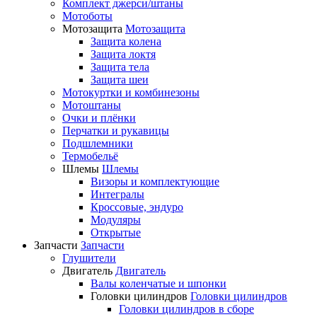
Комплект джерси/штаны
Мотоботы
Мотозащита
Мотозащита
Защита колена
Защита локтя
Защита тела
Защита шеи
Мотокуртки и комбинезоны
Мотоштаны
Очки и плёнки
Перчатки и рукавицы
Подшлемники
Термобельё
Шлемы
Шлемы
Визоры и комплектующие
Интегралы
Кроссовые, эндуро
Модуляры
Открытые
Запчасти
Запчасти
Глушители
Двигатель
Двигатель
Валы коленчатые и шпонки
Головки цилиндров
Головки цилиндров
Головки цилиндров в сборе