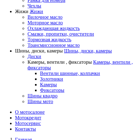
Рамка для номера
Чехлы
Жижи
Жижи
Вилочное масло
Моторное масло
Охлаждающая жидкость
Смазки, пропитки, очистители
Тормозная жидкость
Трансмиссионное масло
Шины, диски, камеры
Шины, диски, камеры
Диски
Камеры, вентили , фиксаторы
Камеры, вентили ,
фиксаторы
Вентили шинные, колпачки
Золотники
Камеры
Фиксаторы
Шины квадро
Шины мото
О мотосалоне
Мотокредит
Мотосервис
Контакты
Главная