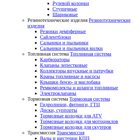
Рулевой колонки
Ступичные
Шариковые
Резинотехнические изделия
Резинотехнические
изделия
Резинки демпферные
Сайлентблоки
Сальники и пыльники
Сальники и пыльники вилки
Топливная система
Топливная система
Карбюраторы
Клапаны лепестковые
Коллекторы впускные и патрубки
Краны топливные и насосы
Крышки бензо- и маслобака
Ремкомплекты и шланги топливные
Электроклапаны
Тормозная система
Тормозная система
Гидролинии, фитинги, ГТЦ
Диски, суппорты
Тормозные колодки для ATV
Тормозные колодки для мотоциклов
Тормозные колодки для скутеров
Трансмиссия
Трансмиссия
Валы и шестерни КПП