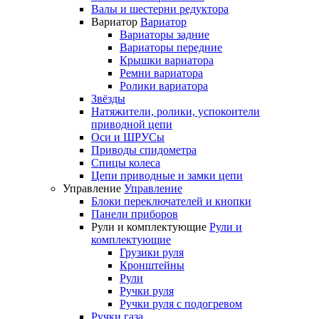
Валы и шестерни редуктора
Вариатор
Вариатор
Вариаторы задние
Вариаторы передние
Крышки вариатора
Ремни вариатора
Ролики вариатора
Звёзды
Натяжители, ролики, успокоители
приводной цепи
Оси и ШРУСы
Приводы спидометра
Спицы колеса
Цепи приводные и замки цепи
Управление
Управление
Блоки переключателей и кнопки
Панели приборов
Рули и комплектующие
Рули и
комплектующие
Грузики руля
Кронштейны
Рули
Ручки руля
Ручки руля с подогревом
Ручки газа