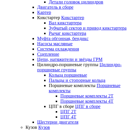
Детали головок цилиндров
Двигатель в сборе
Картер
Кикстартер
Кикстартер
Вал кикстартера
Зубчатый сектор и привод кикстартера
Рычаг кикстартера
Муфта обгонная, бендикс
Насосы масляные
Система охлаждения
Сцепление
Цепи, натяжители и звёзды ГРМ
Цилиндро-поршневые группы
Цилиндро-
поршневые группы
Кольца поршневые
Пальцы и стопорные кольца
Поршневые комплекты
Поршневые
комплекты
Поршневые комплекты 2T
Поршневые комплекты 4T
ЦПГ в сборе
ЦПГ в сборе
ЦПГ 2T
ЦПГ 4T
Шестерни двигателя
Кузов
Кузов