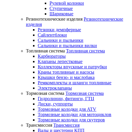
Рулевой колонки
Ступичные
Шариковые
Резинотехнические изделия
Резинотехнические
изделия
Резинки демпферные
Сайлентблоки
Сальники и пыльники
Сальники и пыльники вилки
Топливная система
Топливная система
Карбюраторы
Клапаны лепестковые
Коллекторы впускные и патрубки
Краны топливные и насосы
Крышки бензо- и маслобака
Ремкомплекты и шланги топливные
Электроклапаны
Тормозная система
Тормозная система
Гидролинии, фитинги, ГТЦ
Диски, суппорты
Тормозные колодки для ATV
Тормозные колодки для мотоциклов
Тормозные колодки для скутеров
Трансмиссия
Трансмиссия
Валы и шестерни КПП