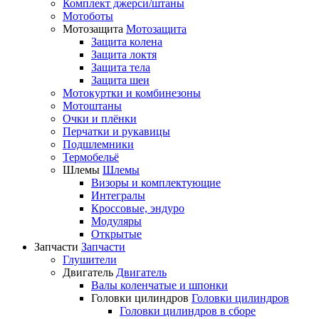
Комплект джерси/штаны
Мотоботы
Мотозащита
Мотозащита
Защита колена
Защита локтя
Защита тела
Защита шеи
Мотокуртки и комбинезоны
Мотоштаны
Очки и плёнки
Перчатки и рукавицы
Подшлемники
Термобельё
Шлемы
Шлемы
Визоры и комплектующие
Интегралы
Кроссовые, эндуро
Модуляры
Открытые
Запчасти
Запчасти
Глушители
Двигатель
Двигатель
Валы коленчатые и шпонки
Головки цилиндров
Головки цилиндров
Головки цилиндров в сборе