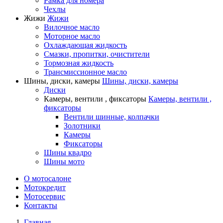
Рамка для номера
Чехлы
Жижи
Жижи
Вилочное масло
Моторное масло
Охлаждающая жидкость
Смазки, пропитки, очистители
Тормозная жидкость
Трансмиссионное масло
Шины, диски, камеры
Шины, диски, камеры
Диски
Камеры, вентили , фиксаторы
Камеры, вентили ,
фиксаторы
Вентили шинные, колпачки
Золотники
Камеры
Фиксаторы
Шины квадро
Шины мото
О мотосалоне
Мотокредит
Мотосервис
Контакты
Главная