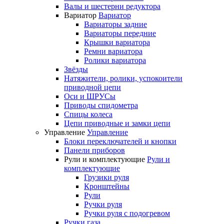
Валы и шестерни редуктора
Вариатор
Вариатор
Вариаторы задние
Вариаторы передние
Крышки вариатора
Ремни вариатора
Ролики вариатора
Звёзды
Натяжители, ролики, успокоители
приводной цепи
Оси и ШРУСы
Приводы спидометра
Спицы колеса
Цепи приводные и замки цепи
Управление
Управление
Блоки переключателей и кнопки
Панели приборов
Рули и комплектующие
Рули и
комплектующие
Грузики руля
Кронштейны
Рули
Ручки руля
Ручки руля с подогревом
Ручки газа