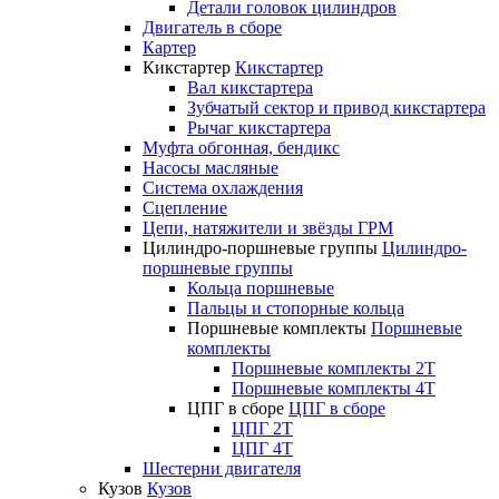
Детали головок цилиндров
Двигатель в сборе
Картер
Кикстартер
Кикстартер
Вал кикстартера
Зубчатый сектор и привод кикстартера
Рычаг кикстартера
Муфта обгонная, бендикс
Насосы масляные
Система охлаждения
Сцепление
Цепи, натяжители и звёзды ГРМ
Цилиндро-поршневые группы
Цилиндро-
поршневые группы
Кольца поршневые
Пальцы и стопорные кольца
Поршневые комплекты
Поршневые
комплекты
Поршневые комплекты 2T
Поршневые комплекты 4T
ЦПГ в сборе
ЦПГ в сборе
ЦПГ 2T
ЦПГ 4T
Шестерни двигателя
Кузов
Кузов