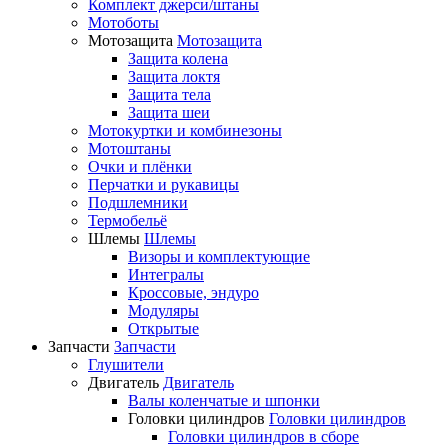
Комплект джерси/штаны
Мотоботы
Мотозащита
Мотозащита
Защита колена
Защита локтя
Защита тела
Защита шеи
Мотокуртки и комбинезоны
Мотоштаны
Очки и плёнки
Перчатки и рукавицы
Подшлемники
Термобельё
Шлемы
Шлемы
Визоры и комплектующие
Интегралы
Кроссовые, эндуро
Модуляры
Открытые
Запчасти
Запчасти
Глушители
Двигатель
Двигатель
Валы коленчатые и шпонки
Головки цилиндров
Головки цилиндров
Головки цилиндров в сборе