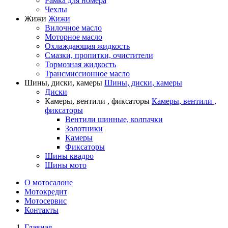
Рамка для номера
Чехлы
Жижи
Жижи
Вилочное масло
Моторное масло
Охлаждающая жидкость
Смазки, пропитки, очистители
Тормозная жидкость
Трансмиссионное масло
Шины, диски, камеры
Шины, диски, камеры
Диски
Камеры, вентили , фиксаторы
Камеры, вентили ,
фиксаторы
Вентили шинные, колпачки
Золотники
Камеры
Фиксаторы
Шины квадро
Шины мото
О мотосалоне
Мотокредит
Мотосервис
Контакты
Главная