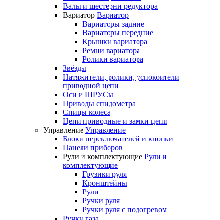
Валы и шестерни редуктора
Вариатор
Вариатор
Вариаторы задние
Вариаторы передние
Крышки вариатора
Ремни вариатора
Ролики вариатора
Звёзды
Натяжители, ролики, успокоители
приводной цепи
Оси и ШРУСы
Приводы спидометра
Спицы колеса
Цепи приводные и замки цепи
Управление
Управление
Блоки переключателей и кнопки
Панели приборов
Рули и комплектующие
Рули и
комплектующие
Грузики руля
Кронштейны
Рули
Ручки руля
Ручки руля с подогревом
Ручки газа