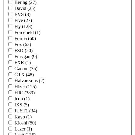
Bering (27)
David (25)
EVS (3)
Five (27)
Fly (128)
Forcefield (1)
Forma (60)
Fox (62)
FSD (20)
Furygan (9)
FXR (1)
Gaerne (35)
GTX (48)
Halvarssons (2)
Hizer (125)
HJC (389)
Icon (1)
IXS (5)
JUST1 (34)
Kayo (1)
Kioshi (50)
Lazer (1)
Leatt (135)