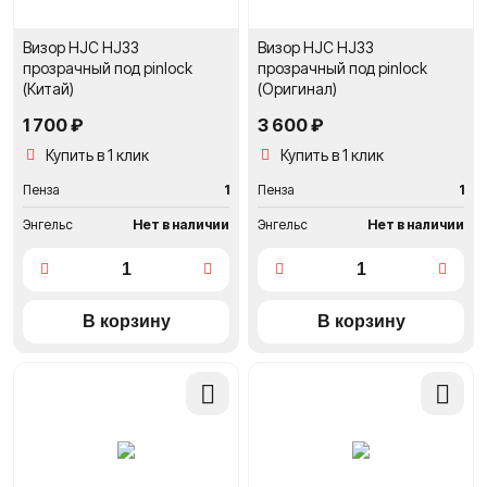
Визор HJC HJ33
Визор HJC HJ33
прозрачный под pinlock
прозрачный под pinlock
(Китай)
(Оригинал)
1 700 ₽
3 600 ₽
Купить в 1 клик
Купить в 1 клик
Пенза
1
Пенза
1
Энгельс
Нет в наличии
Энгельс
Нет в наличии
Добавить
Добави
в
в
сравнение
сравне