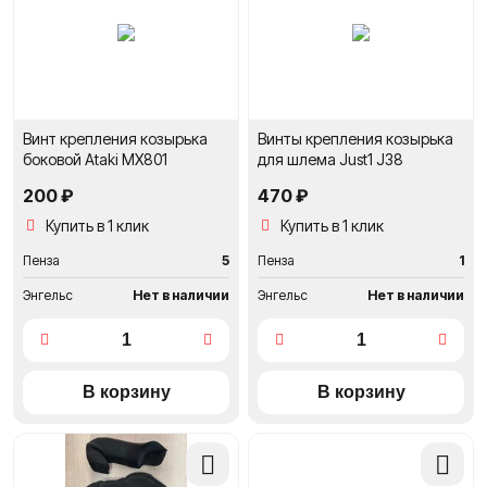
сравнение
сравне
Винт крепления козырька
Винты крепления козырька
боковой Ataki MX801
для шлема Just1 J38
200 ₽
470 ₽
Купить в 1 клик
Купить в 1 клик
Пенза
5
Пенза
1
Энгельс
Нет в наличии
Энгельс
Нет в наличии
Добавить
Добави
в
в