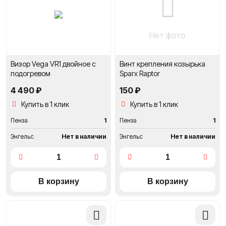
сравнение
сравне
Нет фото
Визор Vega VR1 двойное с
Винт крепления козырька
подогревом
Sparx Raptor
4 490 ₽
150 ₽
Купить в 1 клик
Купить в 1 клик
Пенза
1
Пенза
1
Энгельс
Нет в наличии
Энгельс
Нет в наличии
Добавить
Добави
в
в