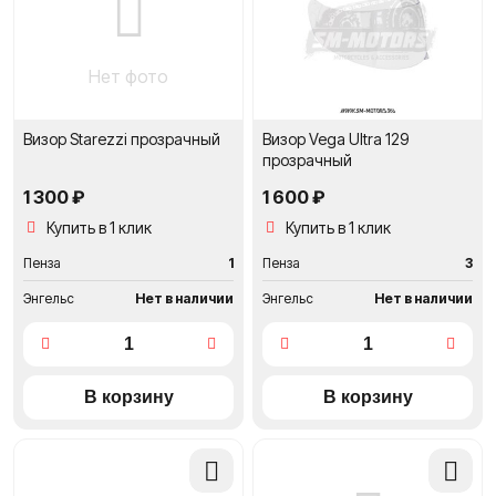
сравнение
сравне
Нет фото
Визор Starezzi прозрачный
Визор Vega Ultra 129
прозрачный
1 300 ₽
1 600 ₽
Купить в 1 клик
Купить в 1 клик
Пенза
1
Пенза
3
Энгельс
Нет в наличии
Энгельс
Нет в наличии
Добавить
Добави
в
в