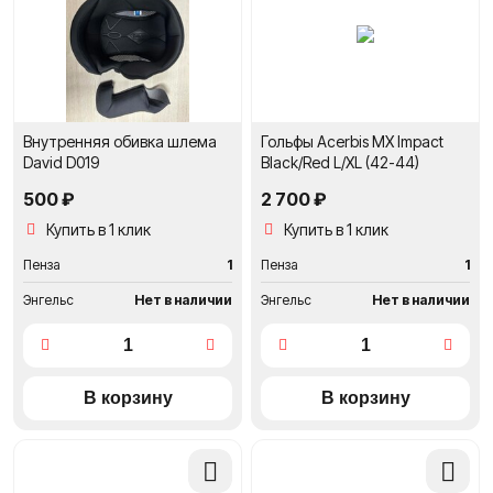
сравнение
сравне
Внутренняя обивка шлема
Гольфы Acerbis MX Impact
David D019
Black/Red L/XL (42-44)
500 ₽
2 700 ₽
Купить в 1 клик
Купить в 1 клик
Пенза
1
Пенза
1
Энгельс
Нет в наличии
Энгельс
Нет в наличии
Добавить
Добави
в
в