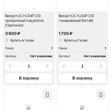
Визор HJC HJ34P C10
Визор HJC HJ34P C10
прозрачный под pinlock
тонированый (Китай)
(Оригинал)
3 600 ₽
1 700 ₽
Купить в 1 клик
Купить в 1 клик
Пенза
1
Пенза
1
Энгельс
Нет в наличии
Энгельс
Нет в наличии
Добавить
Добави
в
в
сравнение
сравне