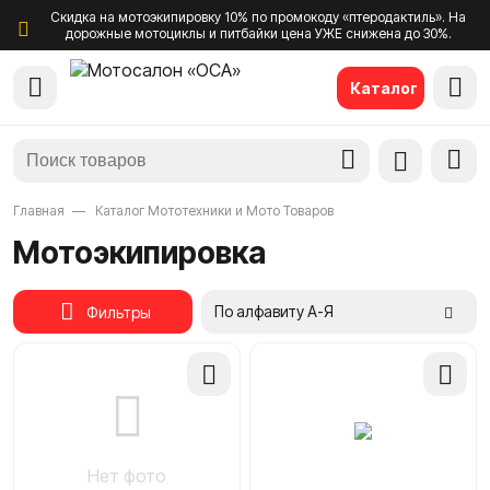
Скидка на мотоэкипировку 10% по промокоду «птеродактиль». На
дорожные мотоциклы и питбайки цена УЖЕ снижена до 30%.
Каталог
Главная
Каталог Мототехники и Мото Товаров
Мотоэкипировка
По алфавиту А-Я
Фильтры
Добавить
Добави
в
в
сравнение
сравне
Нет фото