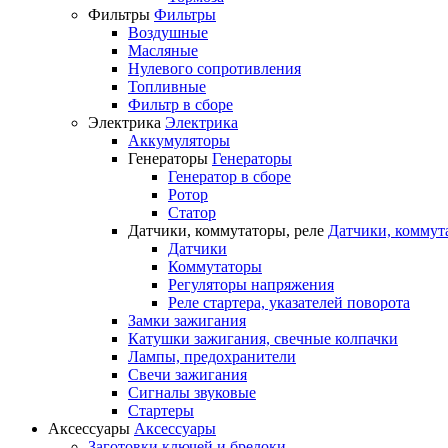
Фильтры
Фильтры
Воздушные
Масляные
Нулевого сопротивления
Топливные
Фильтр в сборе
Электрика
Электрика
Аккумуляторы
Генераторы
Генераторы
Генератор в сборе
Ротор
Статор
Датчики, коммутаторы, реле
Датчики, коммут
Датчики
Коммутаторы
Регуляторы напряжения
Реле стартера, указателей поворота
Замки зажигания
Катушки зажигания, свечные колпачки
Лампы, предохранители
Свечи зажигания
Сигналы звуковые
Стартеры
Аксессуары
Аксессуары
Заготовки ключей и брелоки