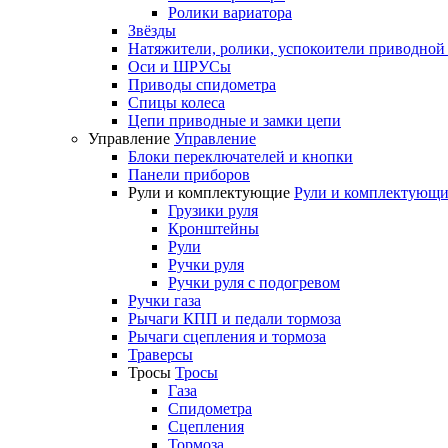
Ролики вариатора
Звёзды
Натяжители, ролики, успокоители приводной
Оси и ШРУСы
Приводы спидометра
Спицы колеса
Цепи приводные и замки цепи
Управление
Управление
Блоки переключателей и кнопки
Панели приборов
Рули и комплектующие
Рули и комплектующи
Грузики руля
Кронштейны
Рули
Ручки руля
Ручки руля с подогревом
Ручки газа
Рычаги КПП и педали тормоза
Рычаги сцепления и тормоза
Траверсы
Тросы
Тросы
Газа
Спидометра
Сцепления
Тормоза