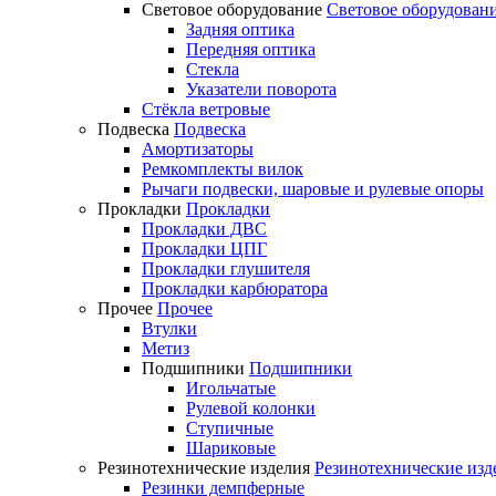
Световое оборудование
Световое оборудован
Задняя оптика
Передняя оптика
Стекла
Указатели поворота
Стёкла ветровые
Подвеска
Подвеска
Амортизаторы
Ремкомплекты вилок
Рычаги подвески, шаровые и рулевые опоры
Прокладки
Прокладки
Прокладки ДВС
Прокладки ЦПГ
Прокладки глушителя
Прокладки карбюратора
Прочее
Прочее
Втулки
Метиз
Подшипники
Подшипники
Игольчатые
Рулевой колонки
Ступичные
Шариковые
Резинотехнические изделия
Резинотехнические изд
Резинки демпферные