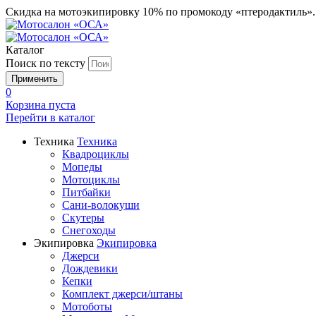
Скидка на мотоэкипировку 10% по промокоду «птеродактиль»
Каталог
Поиск по тексту
0
Корзина пуста
Перейти в
каталог
Техника
Техника
Квадроциклы
Мопеды
Мотоциклы
Питбайки
Сани-волокуши
Скутеры
Снегоходы
Экипировка
Экипировка
Джерси
Дождевики
Кепки
Комплект джерси/штаны
Мотоботы