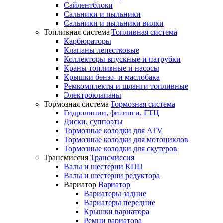
Сайлентблоки
Сальники и пыльники
Сальники и пыльники вилки
Топливная система
Топливная система
Карбюраторы
Клапаны лепестковые
Коллекторы впускные и патрубки
Краны топливные и насосы
Крышки бензо- и маслобака
Ремкомплекты и шланги топливные
Электроклапаны
Тормозная система
Тормозная система
Гидролинии, фитинги, ГТЦ
Диски, суппорты
Тормозные колодки для ATV
Тормозные колодки для мотоциклов
Тормозные колодки для скутеров
Трансмиссия
Трансмиссия
Валы и шестерни КПП
Валы и шестерни редуктора
Вариатор
Вариатор
Вариаторы задние
Вариаторы передние
Крышки вариатора
Ремни вариатора