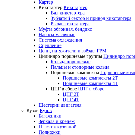
Картер
Кикстартер
Кикстартер
Вал кикстартера
Зубчатый сектор и привод кикстартера
Рычаг кикстартера
Муфта обгонная, бендикс
Насосы масляные
Система охлаждения
Сцепление
Цепи, натяжители и звёзды ГРМ
Цилиндро-поршневые группы
Цилиндро-пор
Кольца поршневые
Пальцы и стопорные кольца
Поршневые комплекты
Поршневые ком
Поршневые комплекты 2T
Поршневые комплекты 4T
ЦПГ в сборе
ЦПГ в сборе
ЦПГ 2T
ЦПГ 4T
Шестерни двигателя
Кузов
Кузов
Багажники
Зеркала и крепёж
Пластик кузовной
Подножки